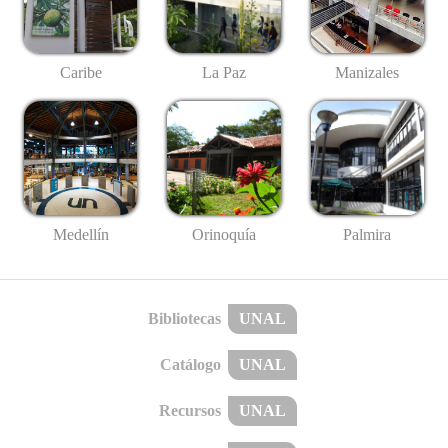
Caribe
La Paz
Manizales
Medellín
Palmira
Orinoquía
Bibliotecas
UNAL
Catálogo
UNAL
Recursos
UNAL