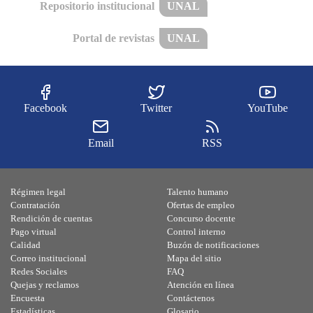
Repositorio institucional
UNAL
Portal de revistas
UNAL
Facebook
Twitter
YouTube
Email
RSS
Régimen legal
Talento humano
Contratación
Ofertas de empleo
Rendición de cuentas
Concurso docente
Pago virtual
Control interno
Calidad
Buzón de notificaciones
Correo institucional
Mapa del sitio
Redes Sociales
FAQ
Quejas y reclamos
Atención en línea
Encuesta
Contáctenos
Estadísticas
Glosario