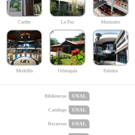
Caribe
La Paz
Manizales
Medellín
Palmira
Orinoquía
Bibliotecas
UNAL
Catálogo
UNAL
Recursos
UNAL