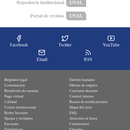
Repositorio institucional
UNAL
Portal de revistas
UNAL
Facebook
Twitter
YouTube
Email
RSS
Régimen legal
Talento humano
Contratación
Ofertas de empleo
Rendición de cuentas
Concurso docente
Pago virtual
Control interno
Calidad
Buzón de notificaciones
Correo institucional
Mapa del sitio
Redes Sociales
FAQ
Quejas y reclamos
Atención en línea
Encuesta
Contáctenos
Estadísticas
Glosario