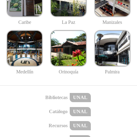
Caribe
La Paz
Manizales
Medellín
Palmira
Orinoquía
Bibliotecas
UNAL
Catálogo
UNAL
Recursos
UNAL