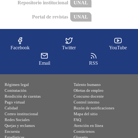
Repositorio institucional
UNAL
Portal de revistas
UNAL
Facebook
Twitter
YouTube
Email
RSS
Régimen legal
Talento humano
Contratación
Ofertas de empleo
Rendición de cuentas
Concurso docente
Pago virtual
Control interno
Calidad
Buzón de notificaciones
Correo institucional
Mapa del sitio
Redes Sociales
FAQ
Quejas y reclamos
Atención en línea
Encuesta
Contáctenos
Estadísticas
Glosario