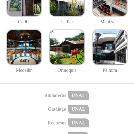
Caribe
La Paz
Manizales
Medellín
Palmira
Orinoquía
Bibliotecas
UNAL
Catálogo
UNAL
Recursos
UNAL