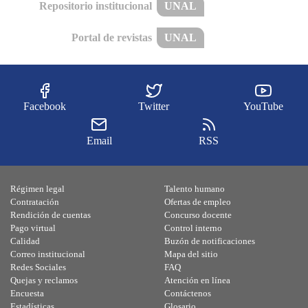
Repositorio institucional
UNAL
Portal de revistas
UNAL
Facebook
Twitter
YouTube
Email
RSS
Régimen legal
Talento humano
Contratación
Ofertas de empleo
Rendición de cuentas
Concurso docente
Pago virtual
Control interno
Calidad
Buzón de notificaciones
Correo institucional
Mapa del sitio
Redes Sociales
FAQ
Quejas y reclamos
Atención en línea
Encuesta
Contáctenos
Estadísticas
Glosario