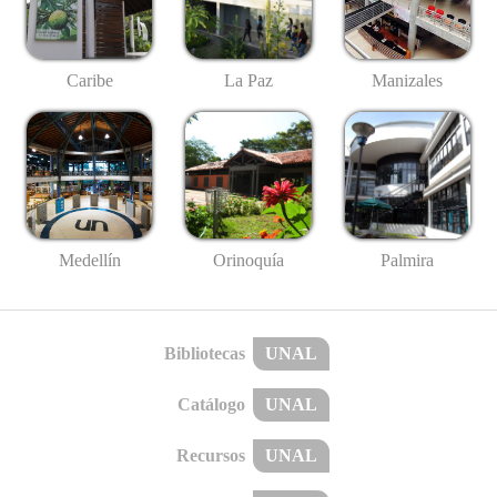
Caribe
La Paz
Manizales
Medellín
Palmira
Orinoquía
Bibliotecas
UNAL
Catálogo
UNAL
Recursos
UNAL