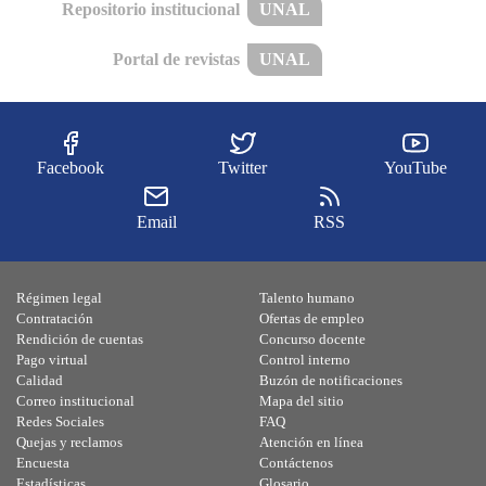
Repositorio institucional
UNAL
Portal de revistas
UNAL
Facebook
Twitter
YouTube
Email
RSS
Régimen legal
Talento humano
Contratación
Ofertas de empleo
Rendición de cuentas
Concurso docente
Pago virtual
Control interno
Calidad
Buzón de notificaciones
Correo institucional
Mapa del sitio
Redes Sociales
FAQ
Quejas y reclamos
Atención en línea
Encuesta
Contáctenos
Estadísticas
Glosario