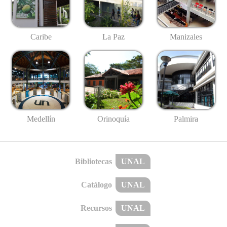
Caribe
La Paz
Manizales
Medellín
Palmira
Orinoquía
Bibliotecas
UNAL
Catálogo
UNAL
Recursos
UNAL