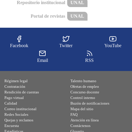
Repositorio institucional
UNAL
Portal de revistas
UNAL
Facebook
Twitter
YouTube
Email
RSS
Régimen legal
Talento humano
Contratación
Ofertas de empleo
Rendición de cuentas
Concurso docente
Pago virtual
Control interno
Calidad
Buzón de notificaciones
Correo institucional
Mapa del sitio
Redes Sociales
FAQ
Quejas y reclamos
Atención en línea
Encuesta
Contáctenos
Estadísticas
Glosario