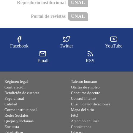
Repositorio institucional
UNAL
Portal de revistas
UNAL
Facebook
Twitter
YouTube
Email
RSS
Régimen legal
Talento humano
Contratación
Ofertas de empleo
Rendición de cuentas
Concurso docente
Pago virtual
Control interno
Calidad
Buzón de notificaciones
Correo institucional
Mapa del sitio
Redes Sociales
FAQ
Quejas y reclamos
Atención en línea
Encuesta
Contáctenos
Estadísticas
Glosario