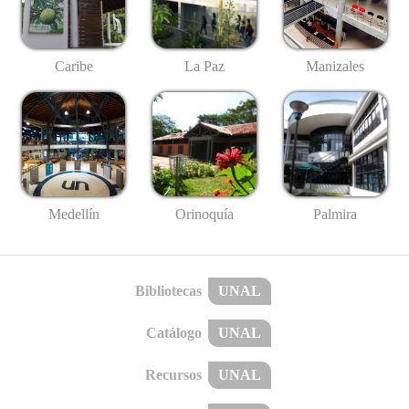
Caribe
La Paz
Manizales
Medellín
Palmira
Orinoquía
Bibliotecas
UNAL
Catálogo
UNAL
Recursos
UNAL