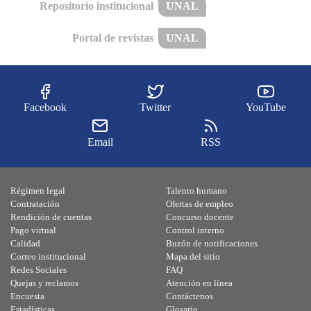
Repositorio institucional
UNAL
Portal de revistas
UNAL
Facebook
Twitter
YouTube
Email
RSS
Régimen legal
Talento humano
Contratación
Ofertas de empleo
Rendición de cuentas
Concurso docente
Pago virtual
Control interno
Calidad
Buzón de notificaciones
Correo institucional
Mapa del sitio
Redes Sociales
FAQ
Quejas y reclamos
Atención en línea
Encuesta
Contáctenos
Estadísticas
Glosario