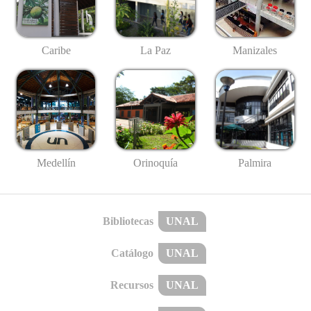
Caribe
La Paz
Manizales
Medellín
Palmira
Orinoquía
Bibliotecas
UNAL
Catálogo
UNAL
Recursos
UNAL