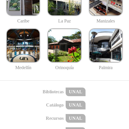
Caribe
La Paz
Manizales
Medellín
Palmira
Orinoquía
Bibliotecas
UNAL
Catálogo
UNAL
Recursos
UNAL