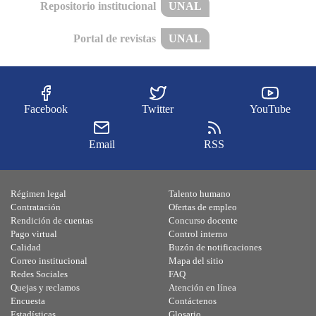
Repositorio institucional
UNAL
Portal de revistas
UNAL
Facebook
Twitter
YouTube
Email
RSS
Régimen legal
Talento humano
Contratación
Ofertas de empleo
Rendición de cuentas
Concurso docente
Pago virtual
Control interno
Calidad
Buzón de notificaciones
Correo institucional
Mapa del sitio
Redes Sociales
FAQ
Quejas y reclamos
Atención en línea
Encuesta
Contáctenos
Estadísticas
Glosario