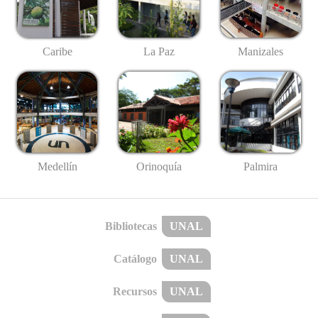
Caribe
La Paz
Manizales
Medellín
Palmira
Orinoquía
Bibliotecas
UNAL
Catálogo
UNAL
Recursos
UNAL