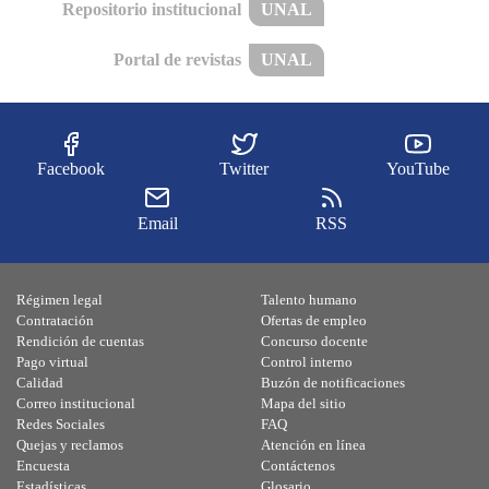
Repositorio institucional
UNAL
Portal de revistas
UNAL
Facebook
Twitter
YouTube
Email
RSS
Régimen legal
Talento humano
Contratación
Ofertas de empleo
Rendición de cuentas
Concurso docente
Pago virtual
Control interno
Calidad
Buzón de notificaciones
Correo institucional
Mapa del sitio
Redes Sociales
FAQ
Quejas y reclamos
Atención en línea
Encuesta
Contáctenos
Estadísticas
Glosario