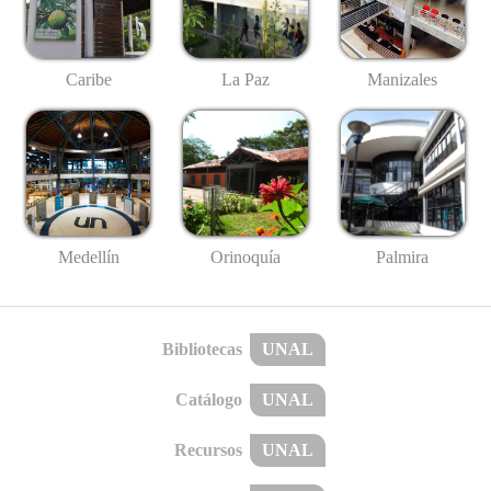
Caribe
La Paz
Manizales
Medellín
Palmira
Orinoquía
Bibliotecas
UNAL
Catálogo
UNAL
Recursos
UNAL