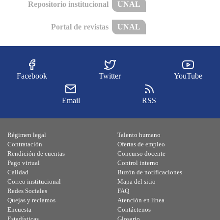
Repositorio institucional
UNAL
Portal de revistas
UNAL
Facebook
Twitter
YouTube
Email
RSS
Régimen legal
Talento humano
Contratación
Ofertas de empleo
Rendición de cuentas
Concurso docente
Pago virtual
Control interno
Calidad
Buzón de notificaciones
Correo institucional
Mapa del sitio
Redes Sociales
FAQ
Quejas y reclamos
Atención en línea
Encuesta
Contáctenos
Estadísticas
Glosario