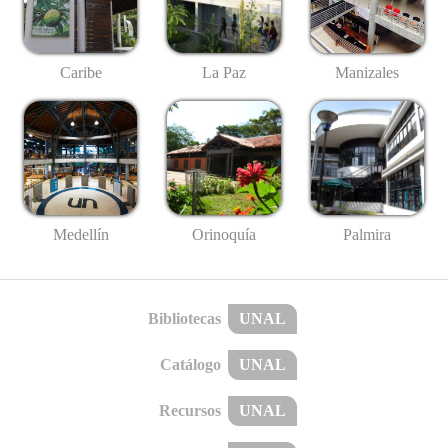
Caribe
La Paz
Manizales
Medellín
Palmira
Orinoquía
Bibliotecas
UNAL
Catálogo
UNAL
Recursos
UNAL