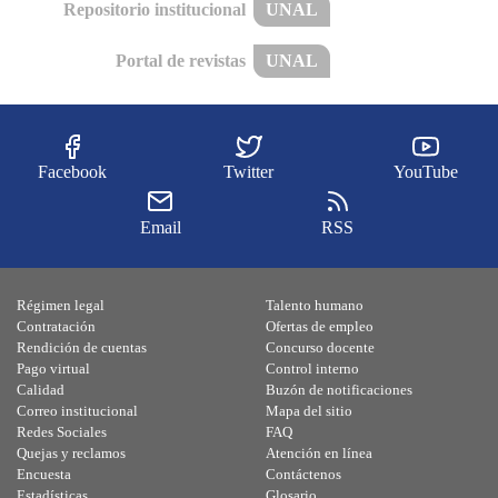
Repositorio institucional
UNAL
Portal de revistas
UNAL
Facebook
Twitter
YouTube
Email
RSS
Régimen legal
Talento humano
Contratación
Ofertas de empleo
Rendición de cuentas
Concurso docente
Pago virtual
Control interno
Calidad
Buzón de notificaciones
Correo institucional
Mapa del sitio
Redes Sociales
FAQ
Quejas y reclamos
Atención en línea
Encuesta
Contáctenos
Estadísticas
Glosario