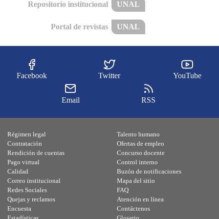
Repositorio institucional
UNAL
Portal de revistas
UNAL
Facebook
Twitter
YouTube
Email
RSS
Régimen legal
Talento humano
Contratación
Ofertas de empleo
Rendición de cuentas
Concurso docente
Pago virtual
Control interno
Calidad
Buzón de notificaciones
Correo institucional
Mapa del sitio
Redes Sociales
FAQ
Quejas y reclamos
Atención en línea
Encuesta
Contáctenos
Estadísticas
Glosario