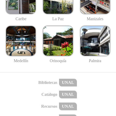
Caribe
La Paz
Manizales
Medellín
Palmira
Orinoquía
Bibliotecas
UNAL
Catálogo
UNAL
Recursos
UNAL