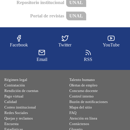
Repositorio institucional
UNAL
Portal de revistas
UNAL
Facebook
Twitter
YouTube
Email
RSS
Régimen legal
Talento humano
Contratación
Ofertas de empleo
Rendición de cuentas
Concurso docente
Pago virtual
Control interno
Calidad
Buzón de notificaciones
Correo institucional
Mapa del sitio
Redes Sociales
FAQ
Quejas y reclamos
Atención en línea
Encuesta
Contáctenos
Estadísticas
Glosario