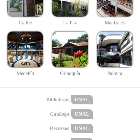
Caribe
La Paz
Manizales
Medellín
Palmira
Orinoquía
Bibliotecas
UNAL
Catálogo
UNAL
Recursos
UNAL