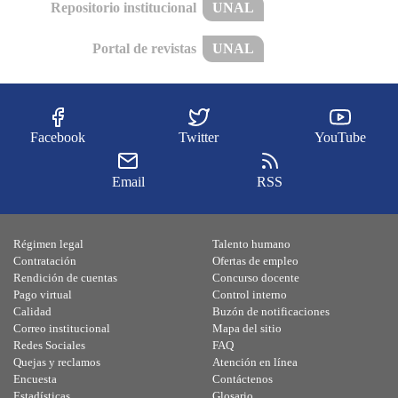
Repositorio institucional
UNAL
Portal de revistas
UNAL
Facebook
Twitter
YouTube
Email
RSS
Régimen legal
Talento humano
Contratación
Ofertas de empleo
Rendición de cuentas
Concurso docente
Pago virtual
Control interno
Calidad
Buzón de notificaciones
Correo institucional
Mapa del sitio
Redes Sociales
FAQ
Quejas y reclamos
Atención en línea
Encuesta
Contáctenos
Estadísticas
Glosario