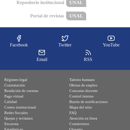
Repositorio institucional
UNAL
Portal de revistas
UNAL
Facebook
Twitter
YouTube
Email
RSS
Régimen legal
Talento humano
Contratación
Ofertas de empleo
Rendición de cuentas
Concurso docente
Pago virtual
Control interno
Calidad
Buzón de notificaciones
Correo institucional
Mapa del sitio
Redes Sociales
FAQ
Quejas y reclamos
Atención en línea
Encuesta
Contáctenos
Estadísticas
Glosario