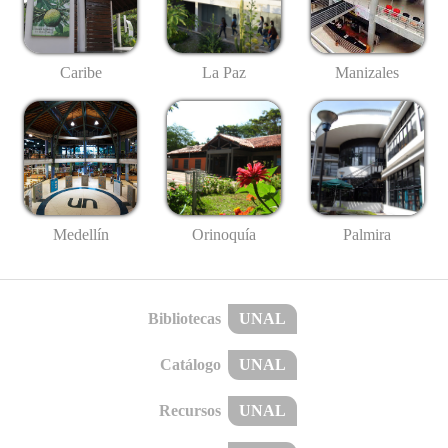
Caribe
La Paz
Manizales
Medellín
Palmira
Orinoquía
Bibliotecas
UNAL
Catálogo
UNAL
Recursos
UNAL