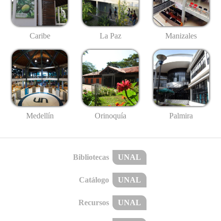
Caribe
La Paz
Manizales
Medellín
Palmira
Orinoquía
Bibliotecas
UNAL
Catálogo
UNAL
Recursos
UNAL