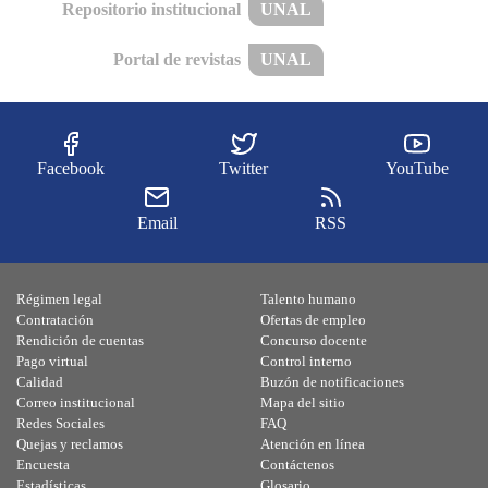
Repositorio institucional
UNAL
Portal de revistas
UNAL
Facebook
Twitter
YouTube
Email
RSS
Régimen legal
Talento humano
Contratación
Ofertas de empleo
Rendición de cuentas
Concurso docente
Pago virtual
Control interno
Calidad
Buzón de notificaciones
Correo institucional
Mapa del sitio
Redes Sociales
FAQ
Quejas y reclamos
Atención en línea
Encuesta
Contáctenos
Estadísticas
Glosario