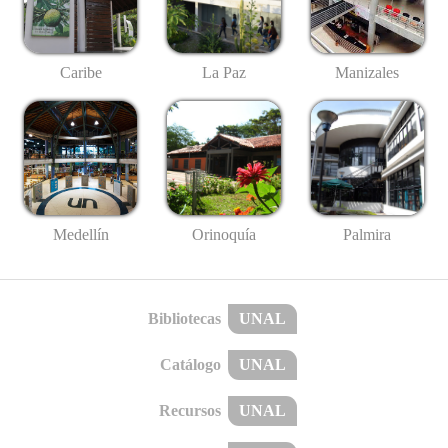
Caribe
La Paz
Manizales
Medellín
Palmira
Orinoquía
Bibliotecas
UNAL
Catálogo
UNAL
Recursos
UNAL