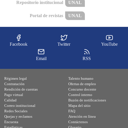
Repositorio institucional
UNAL
Portal de revistas
UNAL
Facebook
Twitter
YouTube
Email
RSS
Régimen legal
Talento humano
Contratación
Ofertas de empleo
Rendición de cuentas
Concurso docente
Pago virtual
Control interno
Calidad
Buzón de notificaciones
Correo institucional
Mapa del sitio
Redes Sociales
FAQ
Quejas y reclamos
Atención en línea
Encuesta
Contáctenos
Estadísticas
Glosario