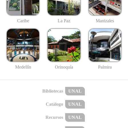
Caribe
La Paz
Manizales
Medellín
Palmira
Orinoquía
Bibliotecas
UNAL
Catálogo
UNAL
Recursos
UNAL