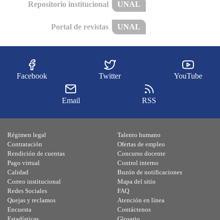
Repositorio institucional
UNAL
Portal de revistas
UNAL
Facebook
Twitter
YouTube
Email
RSS
Régimen legal
Talento humano
Contratación
Ofertas de empleo
Rendición de cuentas
Concurso docente
Pago virtual
Control interno
Calidad
Buzón de notificaciones
Correo institucional
Mapa del sitio
Redes Sociales
FAQ
Quejas y reclamos
Atención en línea
Encuesta
Contáctenos
Estadísticas
Glosario