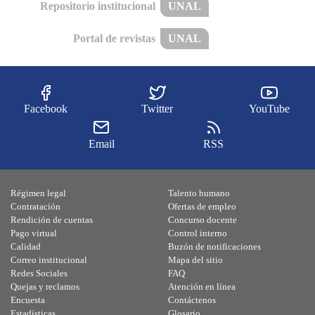
Repositorio institucional
UNAL
Portal de revistas
UNAL
Facebook
Twitter
YouTube
Email
RSS
Régimen legal
Talento humano
Contratación
Ofertas de empleo
Rendición de cuentas
Concurso docente
Pago virtual
Control interno
Calidad
Buzón de notificaciones
Correo institucional
Mapa del sitio
Redes Sociales
FAQ
Quejas y reclamos
Atención en línea
Encuesta
Contáctenos
Estadísticas
Glosario