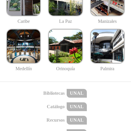
Caribe
La Paz
Manizales
Medellín
Palmira
Orinoquía
Bibliotecas
UNAL
Catálogo
UNAL
Recursos
UNAL