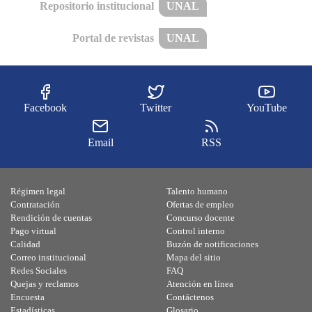
Repositorio institucional
UNAL
Portal de revistas
UNAL
Facebook
Twitter
YouTube
Email
RSS
Régimen legal
Talento humano
Contratación
Ofertas de empleo
Rendición de cuentas
Concurso docente
Pago virtual
Control interno
Calidad
Buzón de notificaciones
Correo institucional
Mapa del sitio
Redes Sociales
FAQ
Quejas y reclamos
Atención en línea
Encuesta
Contáctenos
Estadísticas
Glosario