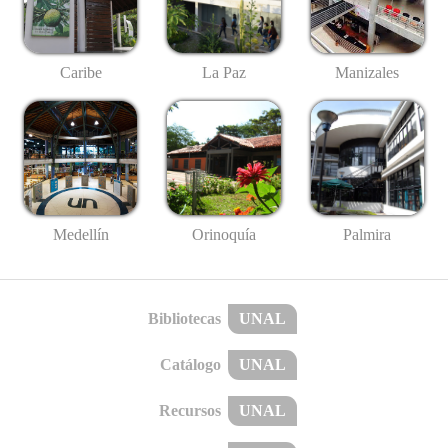
Caribe
La Paz
Manizales
Medellín
Palmira
Orinoquía
Bibliotecas
UNAL
Catálogo
UNAL
Recursos
UNAL