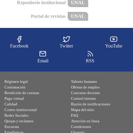
Repositorio institucional
UNAL
Portal de revistas
UNAL
Facebook
Twitter
YouTube
Email
RSS
Régimen legal
Talento humano
Contratación
Ofertas de empleo
Rendición de cuentas
Concurso docente
Pago virtual
Control interno
Calidad
Buzón de notificaciones
Correo institucional
Mapa del sitio
Redes Sociales
FAQ
Quejas y reclamos
Atención en línea
Encuesta
Contáctenos
Estadísticas
Glosario