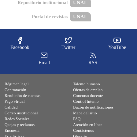
Repositorio institucional
UNAL
Portal de revistas
UNAL
Facebook
Twitter
YouTube
Email
RSS
Régimen legal
Talento humano
Contratación
Ofertas de empleo
Rendición de cuentas
Concurso docente
Pago virtual
Control interno
Calidad
Buzón de notificaciones
Correo institucional
Mapa del sitio
Redes Sociales
FAQ
Quejas y reclamos
Atención en línea
Encuesta
Contáctenos
Estadísticas
Glosario