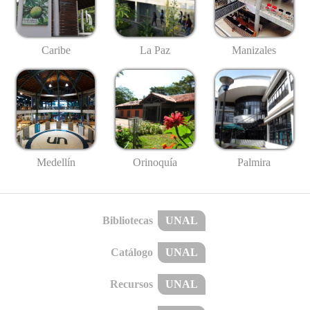
Caribe
La Paz
Manizales
Medellín
Palmira
Orinoquía
Bibliotecas
UNAL
Catálogo
UNAL
Recursos
UNAL