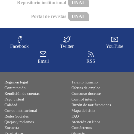
Repositorio institucional
UNAL
Portal de revistas
UNAL
Facebook
Twitter
YouTube
Email
RSS
Régimen legal
Talento humano
Contratación
Ofertas de empleo
Rendición de cuentas
Concurso docente
Pago virtual
Control interno
Calidad
Buzón de notificaciones
Correo institucional
Mapa del sitio
Redes Sociales
FAQ
Quejas y reclamos
Atención en línea
Encuesta
Contáctenos
Estadísticas
Glosario