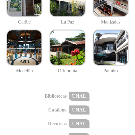
Caribe
La Paz
Manizales
Medellín
Palmira
Orinoquía
Bibliotecas
UNAL
Catálogo
UNAL
Recursos
UNAL