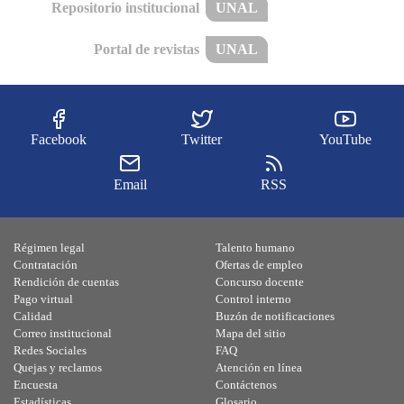
Repositorio institucional
UNAL
Portal de revistas
UNAL
Facebook
Twitter
YouTube
Email
RSS
Régimen legal
Talento humano
Contratación
Ofertas de empleo
Rendición de cuentas
Concurso docente
Pago virtual
Control interno
Calidad
Buzón de notificaciones
Correo institucional
Mapa del sitio
Redes Sociales
FAQ
Quejas y reclamos
Atención en línea
Encuesta
Contáctenos
Estadísticas
Glosario