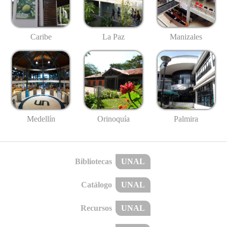
Caribe
La Paz
Manizales
Medellín
Palmira
Orinoquía
Bibliotecas
UNAL
Catálogo
UNAL
Recursos
UNAL