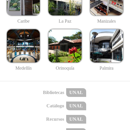
Caribe
La Paz
Manizales
Medellín
Palmira
Orinoquía
Bibliotecas
UNAL
Catálogo
UNAL
Recursos
UNAL