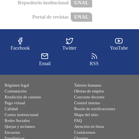
Repositorio institucional
UNAL
Portal de revistas
UNAL
Facebook
Twitter
YouTube
Email
RSS
Régimen legal
Talento humano
Contratación
Ofertas de empleo
Rendición de cuentas
Concurso docente
Pago virtual
Control interno
Calidad
Buzón de notificaciones
Correo institucional
Mapa del sitio
Redes Sociales
FAQ
Quejas y reclamos
Atención en línea
Encuesta
Contáctenos
Estadísticas
Glosario