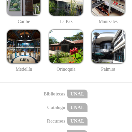
Caribe
La Paz
Manizales
Medellín
Palmira
Orinoquía
Bibliotecas
UNAL
Catálogo
UNAL
Recursos
UNAL