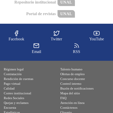
Repositorio institucional
UNAL
Portal de revistas
UNAL
Facebook
Twitter
YouTube
Email
RSS
Régimen legal
Talento humano
Contratación
Ofertas de empleo
Rendición de cuentas
Concurso docente
Pago virtual
Control interno
Calidad
Buzón de notificaciones
Correo institucional
Mapa del sitio
Redes Sociales
FAQ
Quejas y reclamos
Atención en línea
Encuesta
Contáctenos
Estadísticas
Glosario