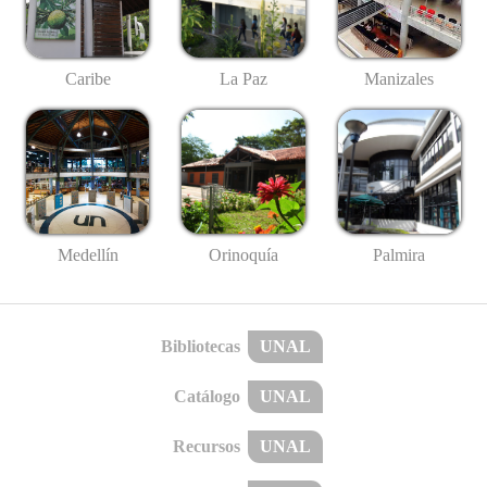
Caribe
La Paz
Manizales
Medellín
Palmira
Orinoquía
Bibliotecas
UNAL
Catálogo
UNAL
Recursos
UNAL