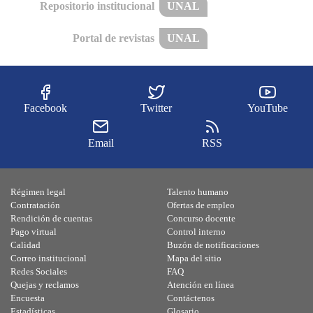
Repositorio institucional
UNAL
Portal de revistas
UNAL
Facebook
Twitter
YouTube
Email
RSS
Régimen legal
Talento humano
Contratación
Ofertas de empleo
Rendición de cuentas
Concurso docente
Pago virtual
Control interno
Calidad
Buzón de notificaciones
Correo institucional
Mapa del sitio
Redes Sociales
FAQ
Quejas y reclamos
Atención en línea
Encuesta
Contáctenos
Estadísticas
Glosario