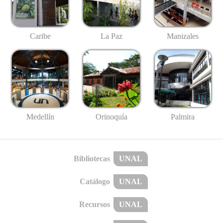
Caribe
La Paz
Manizales
Medellín
Palmira
Orinoquía
Bibliotecas
UNAL
Catálogo
UNAL
Recursos
UNAL