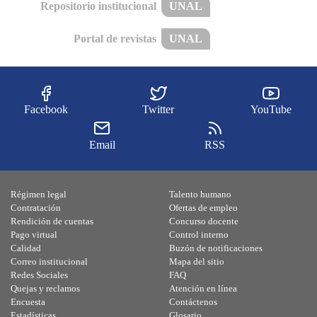
Repositorio institucional
UNAL
Portal de revistas
UNAL
Facebook
Twitter
YouTube
Email
RSS
Régimen legal
Talento humano
Contratación
Ofertas de empleo
Rendición de cuentas
Concurso docente
Pago virtual
Control interno
Calidad
Buzón de notificaciones
Correo institucional
Mapa del sitio
Redes Sociales
FAQ
Quejas y reclamos
Atención en línea
Encuesta
Contáctenos
Estadísticas
Glosario