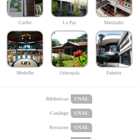
Caribe
La Paz
Manizales
Medellín
Palmira
Orinoquía
Bibliotecas
UNAL
Catálogo
UNAL
Recursos
UNAL