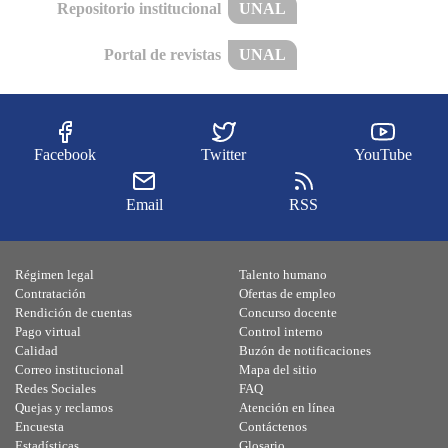
Repositorio institucional
UNAL
Portal de revistas
UNAL
Facebook
Twitter
YouTube
Email
RSS
Régimen legal
Talento humano
Contratación
Ofertas de empleo
Rendición de cuentas
Concurso docente
Pago virtual
Control interno
Calidad
Buzón de notificaciones
Correo institucional
Mapa del sitio
Redes Sociales
FAQ
Quejas y reclamos
Atención en línea
Encuesta
Contáctenos
Estadísticas
Glosario