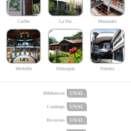
Caribe
La Paz
Manizales
Medellín
Palmira
Orinoquía
Bibliotecas
UNAL
Catálogo
UNAL
Recursos
UNAL