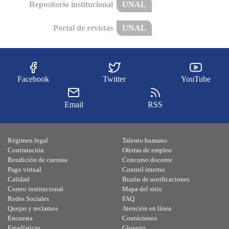
Repositorio institucional
UNAL
Portal de revistas
UNAL
Facebook
Twitter
YouTube
Email
RSS
Régimen legal
Talento humano
Contratación
Ofertas de empleo
Rendición de cuentas
Concurso docente
Pago virtual
Control interno
Calidad
Buzón de notificaciones
Correo institucional
Mapa del sitio
Redes Sociales
FAQ
Quejas y reclamos
Atención en línea
Encuesta
Contáctenos
Estadísticas
Glosario