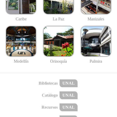
Caribe
La Paz
Manizales
Medellín
Palmira
Orinoquía
Bibliotecas
UNAL
Catálogo
UNAL
Recursos
UNAL