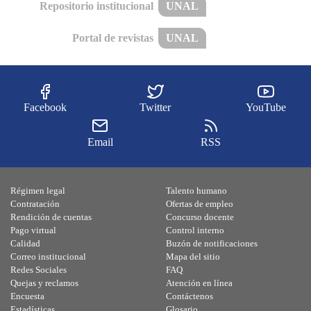
Repositorio institucional
UNAL
Portal de revistas
UNAL
Facebook
Twitter
YouTube
Email
RSS
Régimen legal
Talento humano
Contratación
Ofertas de empleo
Rendición de cuentas
Concurso docente
Pago virtual
Control interno
Calidad
Buzón de notificaciones
Correo institucional
Mapa del sitio
Redes Sociales
FAQ
Quejas y reclamos
Atención en línea
Encuesta
Contáctenos
Estadísticas
Glosario