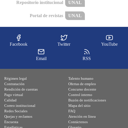
Repositorio institucional
UNAL
Portal de revistas
UNAL
Facebook
Twitter
YouTube
Email
RSS
Régimen legal
Talento humano
Contratación
Ofertas de empleo
Rendición de cuentas
Concurso docente
Pago virtual
Control interno
Calidad
Buzón de notificaciones
Correo institucional
Mapa del sitio
Redes Sociales
FAQ
Quejas y reclamos
Atención en línea
Encuesta
Contáctenos
Estadísticas
Glosario