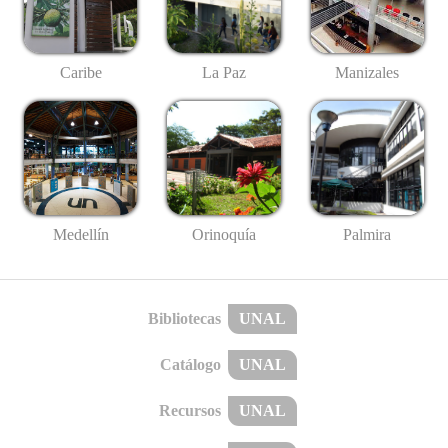
Caribe
La Paz
Manizales
Medellín
Palmira
Orinoquía
Bibliotecas
UNAL
Catálogo
UNAL
Recursos
UNAL