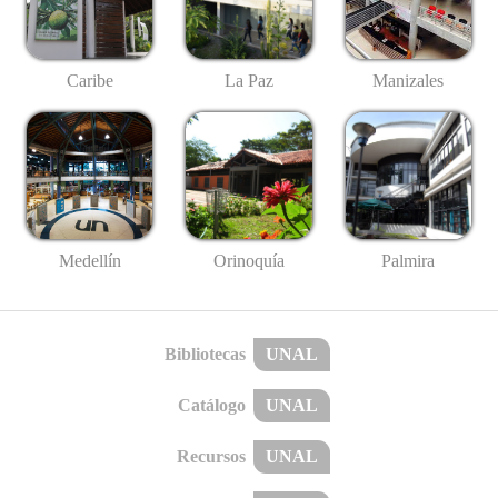
Caribe
La Paz
Manizales
Medellín
Palmira
Orinoquía
Bibliotecas
UNAL
Catálogo
UNAL
Recursos
UNAL