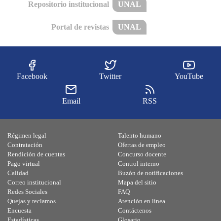
Repositorio institucional
UNAL
Portal de revistas
UNAL
Facebook
Twitter
YouTube
Email
RSS
Régimen legal
Talento humano
Contratación
Ofertas de empleo
Rendición de cuentas
Concurso docente
Pago virtual
Control interno
Calidad
Buzón de notificaciones
Correo institucional
Mapa del sitio
Redes Sociales
FAQ
Quejas y reclamos
Atención en línea
Encuesta
Contáctenos
Estadísticas
Glosario