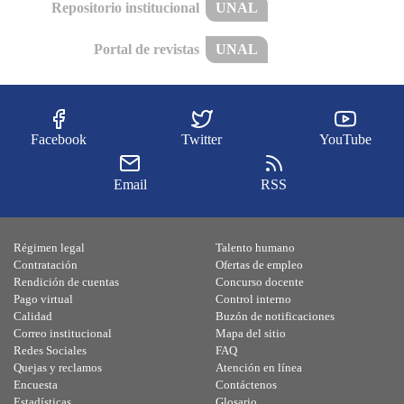
Repositorio institucional
UNAL
Portal de revistas
UNAL
Facebook
Twitter
YouTube
Email
RSS
Régimen legal
Talento humano
Contratación
Ofertas de empleo
Rendición de cuentas
Concurso docente
Pago virtual
Control interno
Calidad
Buzón de notificaciones
Correo institucional
Mapa del sitio
Redes Sociales
FAQ
Quejas y reclamos
Atención en línea
Encuesta
Contáctenos
Estadísticas
Glosario