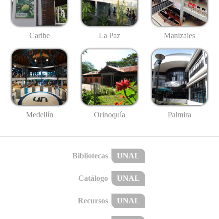
Caribe
La Paz
Manizales
Medellín
Palmira
Orinoquía
Bibliotecas
UNAL
Catálogo
UNAL
Recursos
UNAL