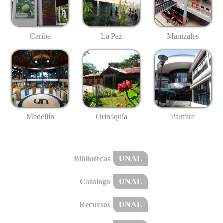
Caribe
La Paz
Manizales
Medellín
Palmira
Orinoquía
Bibliotecas
UNAL
Catálogo
UNAL
Recursos
UNAL