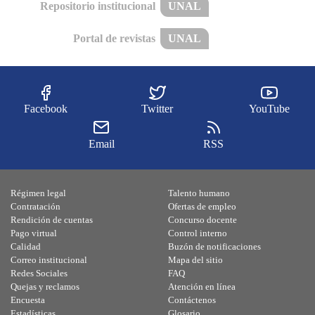
Repositorio institucional
UNAL
Portal de revistas
UNAL
Facebook
Twitter
YouTube
Email
RSS
Régimen legal
Talento humano
Contratación
Ofertas de empleo
Rendición de cuentas
Concurso docente
Pago virtual
Control interno
Calidad
Buzón de notificaciones
Correo institucional
Mapa del sitio
Redes Sociales
FAQ
Quejas y reclamos
Atención en línea
Encuesta
Contáctenos
Estadísticas
Glosario