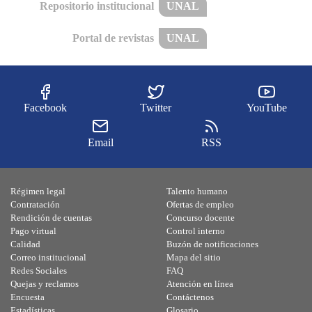
Repositorio institucional
UNAL
Portal de revistas
UNAL
Facebook
Twitter
YouTube
Email
RSS
Régimen legal
Talento humano
Contratación
Ofertas de empleo
Rendición de cuentas
Concurso docente
Pago virtual
Control interno
Calidad
Buzón de notificaciones
Correo institucional
Mapa del sitio
Redes Sociales
FAQ
Quejas y reclamos
Atención en línea
Encuesta
Contáctenos
Estadísticas
Glosario