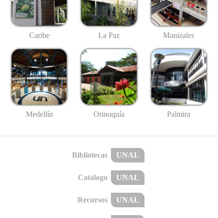
Caribe
La Paz
Manizales
Medellín
Palmira
Orinoquía
Bibliotecas
UNAL
Catálogo
UNAL
Recursos
UNAL