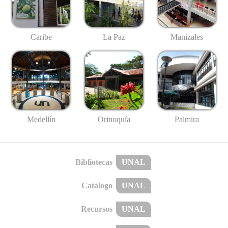
Caribe
La Paz
Manizales
Medellín
Palmira
Orinoquía
Bibliotecas
UNAL
Catálogo
UNAL
Recursos
UNAL