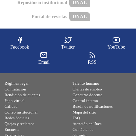
Repositorio institucional
UNAL
Portal de revistas
UNAL
Facebook
Twitter
YouTube
Email
RSS
Régimen legal
Talento humano
Contratación
Ofertas de empleo
Rendición de cuentas
Concurso docente
Pago virtual
Control interno
Calidad
Buzón de notificaciones
Correo institucional
Mapa del sitio
Redes Sociales
FAQ
Quejas y reclamos
Atención en línea
Encuesta
Contáctenos
Estadísticas
Glosario