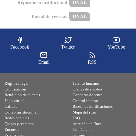
Repositorio institucional
UNAL
Portal de revistas
UNAL
Facebook
Twitter
YouTube
Email
RSS
Régimen legal
Talento humano
Contratación
Ofertas de empleo
Rendición de cuentas
Concurso docente
Pago virtual
Control interno
Calidad
Buzón de notificaciones
Correo institucional
Mapa del sitio
Redes Sociales
FAQ
Quejas y reclamos
Atención en línea
Encuesta
Contáctenos
Estadísticas
Glosario