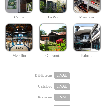
Caribe
La Paz
Manizales
Medellín
Palmira
Orinoquía
Bibliotecas
UNAL
Catálogo
UNAL
Recursos
UNAL