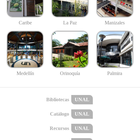
Caribe
La Paz
Manizales
Medellín
Palmira
Orinoquía
Bibliotecas
UNAL
Catálogo
UNAL
Recursos
UNAL