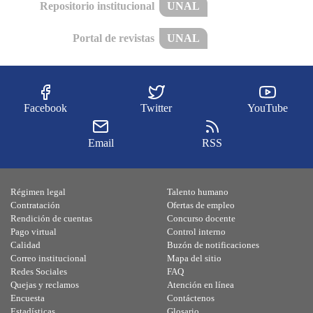
Repositorio institucional
UNAL
Portal de revistas
UNAL
Facebook
Twitter
YouTube
Email
RSS
Régimen legal
Talento humano
Contratación
Ofertas de empleo
Rendición de cuentas
Concurso docente
Pago virtual
Control interno
Calidad
Buzón de notificaciones
Correo institucional
Mapa del sitio
Redes Sociales
FAQ
Quejas y reclamos
Atención en línea
Encuesta
Contáctenos
Estadísticas
Glosario