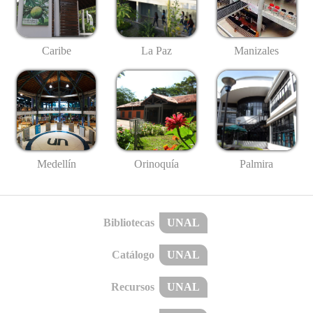
Caribe
La Paz
Manizales
Medellín
Palmira
Orinoquía
Bibliotecas
UNAL
Catálogo
UNAL
Recursos
UNAL