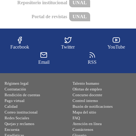
Repositorio institucional
UNAL
Portal de revistas
UNAL
Facebook
Twitter
YouTube
Email
RSS
Régimen legal
Talento humano
Contratación
Ofertas de empleo
Rendición de cuentas
Concurso docente
Pago virtual
Control interno
Calidad
Buzón de notificaciones
Correo institucional
Mapa del sitio
Redes Sociales
FAQ
Quejas y reclamos
Atención en línea
Encuesta
Contáctenos
Estadísticas
Glosario