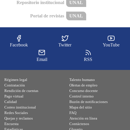
Repositorio institucional
UNAL
Portal de revistas
UNAL
Facebook
Twitter
YouTube
Email
RSS
Régimen legal
Talento humano
Contratación
Ofertas de empleo
Rendición de cuentas
Concurso docente
Pago virtual
Control interno
Calidad
Buzón de notificaciones
Correo institucional
Mapa del sitio
Redes Sociales
FAQ
Quejas y reclamos
Atención en línea
Encuesta
Contáctenos
Estadísticas
Glosario