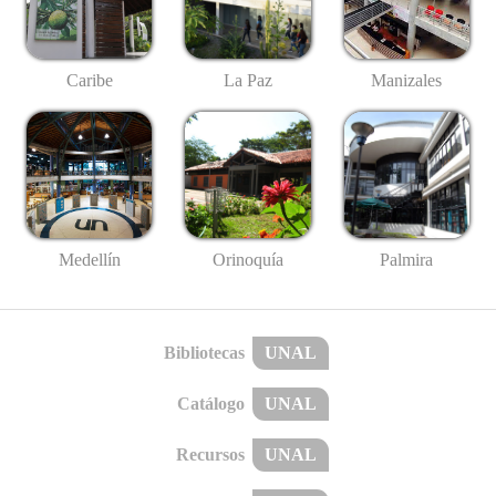
Caribe
La Paz
Manizales
Medellín
Palmira
Orinoquía
Bibliotecas
UNAL
Catálogo
UNAL
Recursos
UNAL