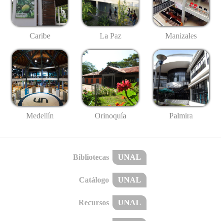
Caribe
La Paz
Manizales
Medellín
Palmira
Orinoquía
Bibliotecas
UNAL
Catálogo
UNAL
Recursos
UNAL