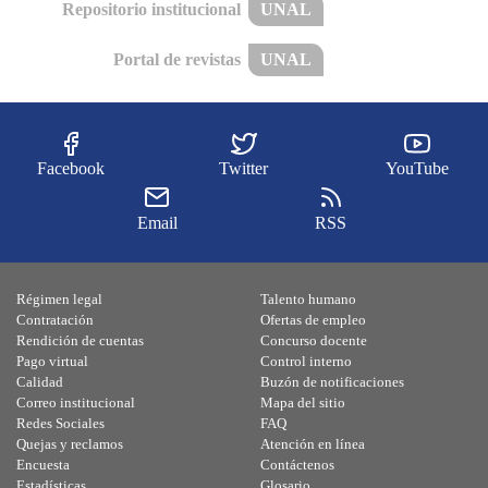
Repositorio institucional
UNAL
Portal de revistas
UNAL
Facebook
Twitter
YouTube
Email
RSS
Régimen legal
Talento humano
Contratación
Ofertas de empleo
Rendición de cuentas
Concurso docente
Pago virtual
Control interno
Calidad
Buzón de notificaciones
Correo institucional
Mapa del sitio
Redes Sociales
FAQ
Quejas y reclamos
Atención en línea
Encuesta
Contáctenos
Estadísticas
Glosario