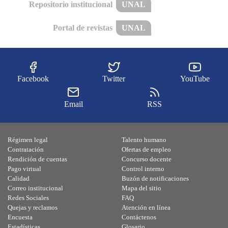
Repositorio institucional
UNAL
Portal de revistas
UNAL
Facebook
Twitter
YouTube
Email
RSS
Régimen legal
Talento humano
Contratación
Ofertas de empleo
Rendición de cuentas
Concurso docente
Pago virtual
Control interno
Calidad
Buzón de notificaciones
Correo institucional
Mapa del sitio
Redes Sociales
FAQ
Quejas y reclamos
Atención en línea
Encuesta
Contáctenos
Estadísticas
Glosario