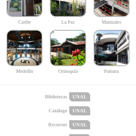
Caribe
La Paz
Manizales
Medellín
Palmira
Orinoquía
Bibliotecas
UNAL
Catálogo
UNAL
Recursos
UNAL