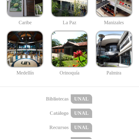
Caribe
La Paz
Manizales
Medellín
Palmira
Orinoquía
Bibliotecas
UNAL
Catálogo
UNAL
Recursos
UNAL