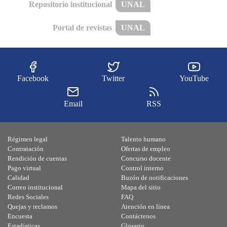
Repositorio institucional
UNAL
Portal de revistas
UNAL
Facebook
Twitter
YouTube
Email
RSS
Régimen legal
Talento humano
Contratación
Ofertas de empleo
Rendición de cuentas
Concurso docente
Pago virtual
Control interno
Calidad
Buzón de notificaciones
Correo institucional
Mapa del sitio
Redes Sociales
FAQ
Quejas y reclamos
Atención en línea
Encuesta
Contáctenos
Estadísticas
Glosario