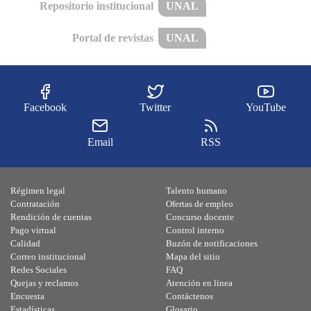
Repositorio institucional
UNAL
Portal de revistas
UNAL
Facebook
Twitter
YouTube
Email
RSS
Régimen legal
Talento humano
Contratación
Ofertas de empleo
Rendición de cuentas
Concurso docente
Pago virtual
Control interno
Calidad
Buzón de notificaciones
Correo institucional
Mapa del sitio
Redes Sociales
FAQ
Quejas y reclamos
Atención en línea
Encuesta
Contáctenos
Estadísticas
Glosario