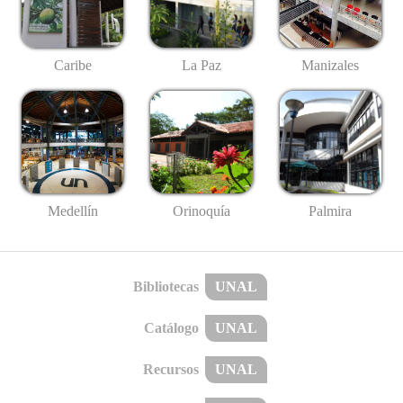
Caribe
La Paz
Manizales
Medellín
Palmira
Orinoquía
Bibliotecas
UNAL
Catálogo
UNAL
Recursos
UNAL