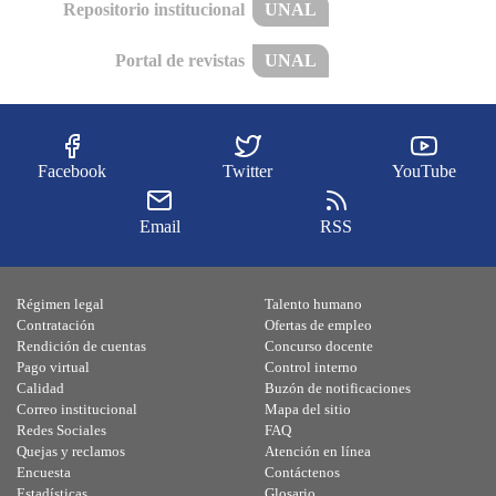
Repositorio institucional
UNAL
Portal de revistas
UNAL
Facebook
Twitter
YouTube
Email
RSS
Régimen legal
Talento humano
Contratación
Ofertas de empleo
Rendición de cuentas
Concurso docente
Pago virtual
Control interno
Calidad
Buzón de notificaciones
Correo institucional
Mapa del sitio
Redes Sociales
FAQ
Quejas y reclamos
Atención en línea
Encuesta
Contáctenos
Estadísticas
Glosario