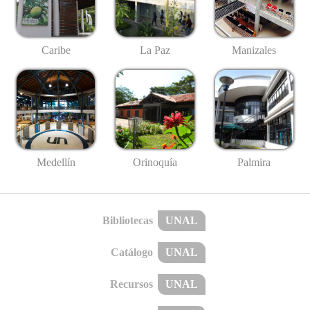
Caribe
La Paz
Manizales
Medellín
Palmira
Orinoquía
Bibliotecas
UNAL
Catálogo
UNAL
Recursos
UNAL