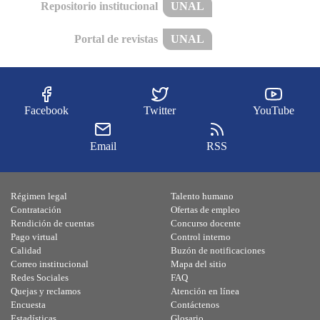
Repositorio institucional
UNAL
Portal de revistas
UNAL
Facebook
Twitter
YouTube
Email
RSS
Régimen legal
Talento humano
Contratación
Ofertas de empleo
Rendición de cuentas
Concurso docente
Pago virtual
Control interno
Calidad
Buzón de notificaciones
Correo institucional
Mapa del sitio
Redes Sociales
FAQ
Quejas y reclamos
Atención en línea
Encuesta
Contáctenos
Estadísticas
Glosario