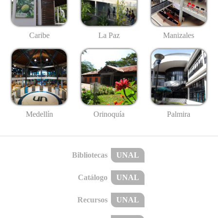
Caribe
La Paz
Manizales
Medellín
Palmira
Orinoquía
Bibliotecas
UNAL
Catálogo
UNAL
Recursos
UNAL