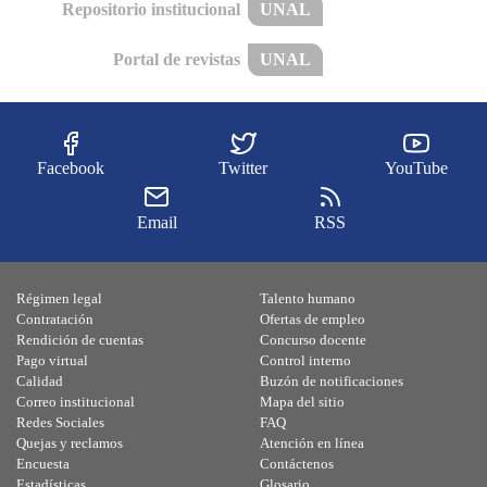
Repositorio institucional
UNAL
Portal de revistas
UNAL
Facebook
Twitter
YouTube
Email
RSS
Régimen legal
Talento humano
Contratación
Ofertas de empleo
Rendición de cuentas
Concurso docente
Pago virtual
Control interno
Calidad
Buzón de notificaciones
Correo institucional
Mapa del sitio
Redes Sociales
FAQ
Quejas y reclamos
Atención en línea
Encuesta
Contáctenos
Estadísticas
Glosario