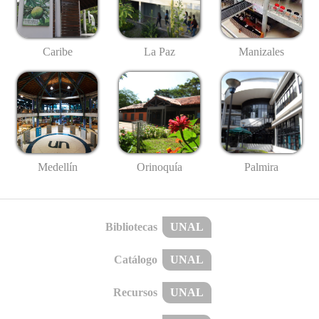
Caribe
La Paz
Manizales
Medellín
Palmira
Orinoquía
Bibliotecas
UNAL
Catálogo
UNAL
Recursos
UNAL