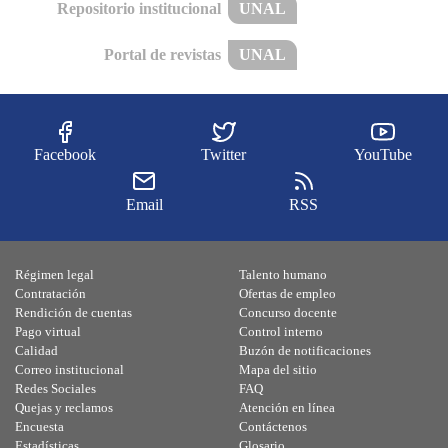
Repositorio institucional
UNAL
Portal de revistas
UNAL
Facebook
Twitter
YouTube
Email
RSS
Régimen legal
Talento humano
Contratación
Ofertas de empleo
Rendición de cuentas
Concurso docente
Pago virtual
Control interno
Calidad
Buzón de notificaciones
Correo institucional
Mapa del sitio
Redes Sociales
FAQ
Quejas y reclamos
Atención en línea
Encuesta
Contáctenos
Estadísticas
Glosario