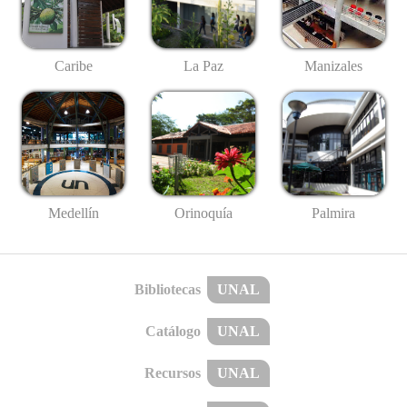
Caribe
La Paz
Manizales
Medellín
Palmira
Orinoquía
Bibliotecas
UNAL
Catálogo
UNAL
Recursos
UNAL